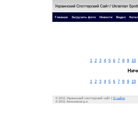
Главная
Загрузить фото
Новости
Видео
Катал
1
2
3
4
5
6
7
8
9
10
Нич
1
2
3
4
5
6
7
8
9
10
© 2011 Украинский споттерский сайт |
О сайте
© 2011 Aerovokzal p.e.