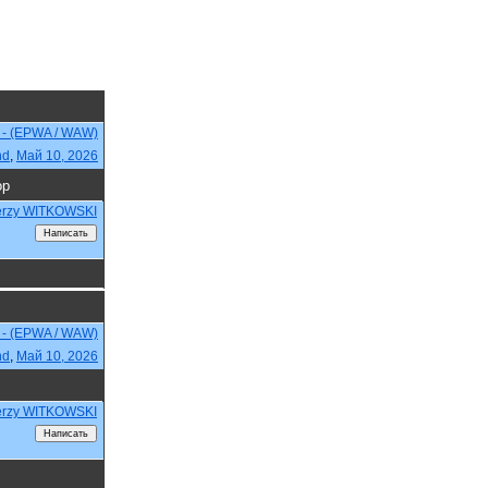
 - (EPWA / WAW)
nd
,
Май 10, 2026
ор
erzy WITKOWSKI
 - (EPWA / WAW)
nd
,
Май 10, 2026
erzy WITKOWSKI