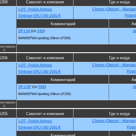
5268
Самолет и компания
Где и когда
Chopin (Okecie) - Warsaw
LOT - Polish Airlines
Polan
Embraer ERJ-190-200LR
Комментарий
Ав
SP-LNI
(cn
240
)
J
WAW/EPWA spotting (Nikon d7200)
ентариев:
0
5256
Самолет и компания
Где и когда
Chopin (Okecie) - Warsaw
LOT - Polish Airlines
Pola
Embraer ERJ-190-200LR
Комментарий
Ав
SP-LNF
(cn
596
)
J
WAW/EPWA Spotting (Nikon d7200)
ентариев:
0
5255
Самолет и компания
Где и когда
Chopin (Okecie) - Warsaw
LOT - Polish Airlines
Pola
Embraer ERJ-190-200LR
Комментарий
Ав