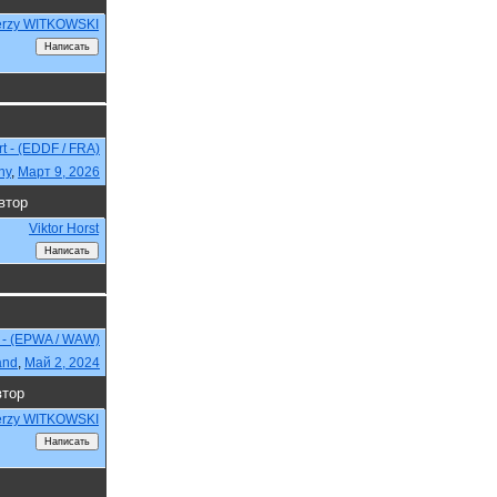
erzy WITKOWSKI
rt - (EDDF / FRA)
ny
,
Март 9, 2026
втор
Viktor Horst
 - (EPWA / WAW)
and
,
Май 2, 2024
тор
erzy WITKOWSKI