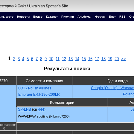
ить фото
Новости
Видео
Каталог
Рисунки
Альбомы
Форум
Блог
RSS
О 
1
2
3
4
5
6
7
8
9
10
11
12
13
14
15
16
17
18
19
20
>>
Результаты поиска
5270
Самолет и компания
Где и когда
Chopin (Okecie) - Warsaw
LOT - Polish Airlines
Polan
Embraer ERJ-190-200LR
Комментарий
Ав
SP-LNB
(cn
444
)
J
WAW/EPWA spotting (Nikon d7200)
ентариев:
0