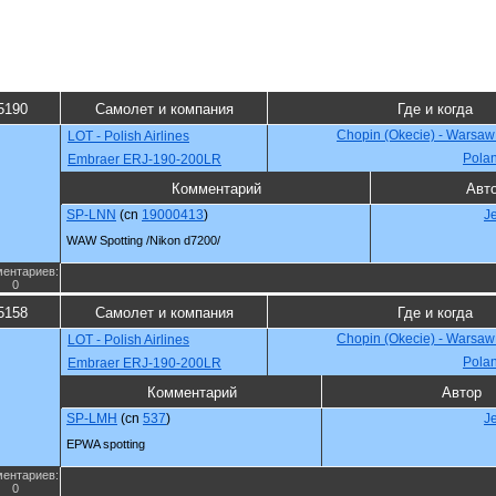
5190
Самолет и компания
Где и когда
Chopin (Okecie) - Warsaw
LOT - Polish Airlines
Pola
Embraer ERJ-190-200LR
Комментарий
Авт
SP-LNN
(cn
19000413
)
J
WAW Spotting /Nikon d7200/
ентариев:
0
5158
Самолет и компания
Где и когда
Chopin (Okecie) - Warsaw
LOT - Polish Airlines
Pola
Embraer ERJ-190-200LR
Комментарий
Автор
SP-LMH
(cn
537
)
J
EPWA spotting
ентариев:
0