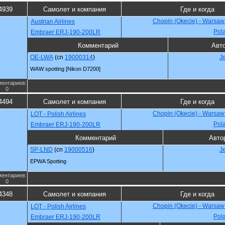
4939
Самолет и компания
Где и когда
Chopin (Okecie) - Warsaw
Austrian Airlines
Pol
Embraer ERJ-190-200LR
Комментарий
Авт
OE-LWA
(cn
19000314
)
J
WAW spotting [Nikon D7200]
ентариев:
0
4494
Самолет и компания
Где и когда
Chopin (Okecie) - Warsaw
LOT - Polish Airlines
Pol
Embraer ERJ-190-200LR
Комментарий
Авто
SP-LND
(cn
19000516
)
J
EPWA Spotting
ентариев:
0
4348
Самолет и компания
Где и когда
Chopin (Okecie) - Warsaw
LOT - Polish Airlines
Pol
Embraer ERJ-190-200LR