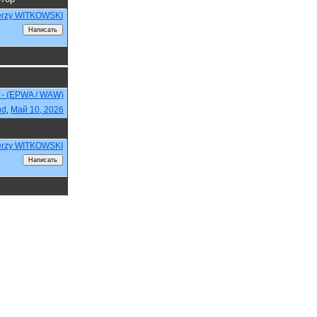
erzy WITKOWSKI
 - (EPWA / WAW)
nd
,
Май 10, 2026
erzy WITKOWSKI