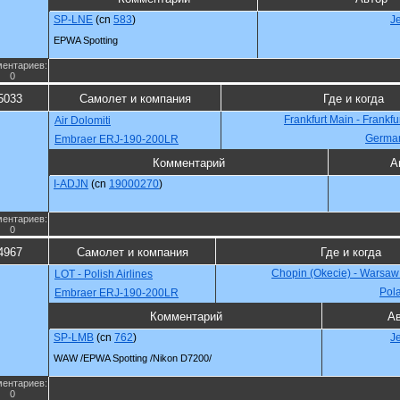
SP-LNE
(cn
583
)
J
EPWA Spotting
ентариев:
0
5033
Самолет и компания
Где и когда
Frankfurt Main - Frankfu
Air Dolomiti
Germa
Embraer ERJ-190-200LR
Комментарий
А
I-ADJN
(cn
19000270
)
ентариев:
0
4967
Самолет и компания
Где и когда
Chopin (Okecie) - Warsaw
LOT - Polish Airlines
Pol
Embraer ERJ-190-200LR
Комментарий
Ав
SP-LMB
(cn
762
)
J
WAW /EPWA Spotting /Nikon D7200/
ентариев:
0