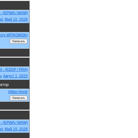
 - (EPWA / WAW)
nd
,
Май 10, 2026
erzy WITKOWSKI
rt - (EDDF / FRA)
y
,
Август 1, 2025
втор
Viktor Horst
 - (EPWA / WAW)
nd
,
Май 10, 2026