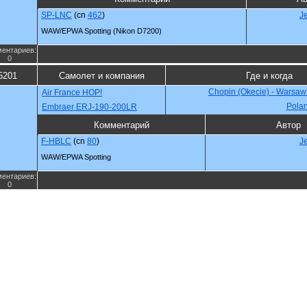
SP-LNC
(cn
462
)
J
WAW/EPWA Spotting (Nikon D7200)
ентариев:
0
5201
Самолет и компания
Где и когда
Chopin (Okecie) - Warsaw
Air France HOP!
Pola
Embraer ERJ-190-200LR
Комментарий
Автор
F-HBLC
(cn
80
)
J
WAW/EPWA Spotting
ентариев:
0