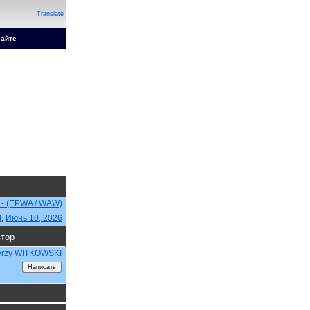
Translate
сайте
 - (EPWA / WAW)
d
,
Июнь 10, 2026
тор
erzy WITKOWSKI