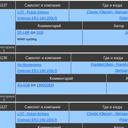
5137
Самолет и компания
Где и когда
Chopin (Okecie) - Warsaw
LOT - Polish Airlines
Pola
Embraer ERJ-190-200LR
Комментарий
Автор
SP-LMF
(cn
330
)
J
WAW spotting
ентариев:
0
5136
Самолет и компания
Где и когда
Frankfurt Main - Frankfu
Air Montenegro
German
Embraer ERJ-190-200LR
Комментарий
А
4O-AOB
(cn
19000283
)
ентариев:
0
5127
Самолет и компания
Где и когда
Chopin (Okecie) - Warsaw
LOT - Polish Airlines
Pola
Embraer ERJ-190-200LR
Комментарий
Автор