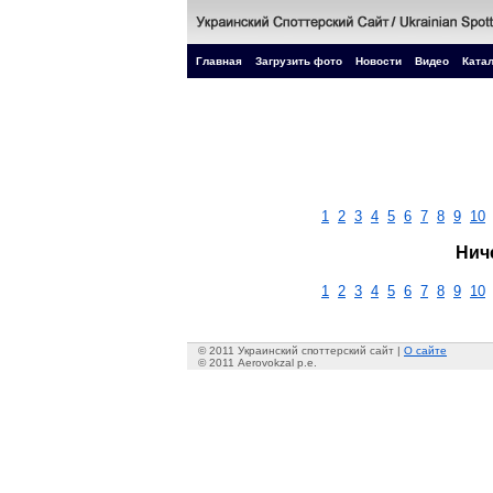
Главная
Загрузить фото
Новости
Видео
Катал
1
2
3
4
5
6
7
8
9
10
Нич
1
2
3
4
5
6
7
8
9
10
© 2011 Украинский споттерский сайт |
О сайте
© 2011 Aerovokzal p.e.