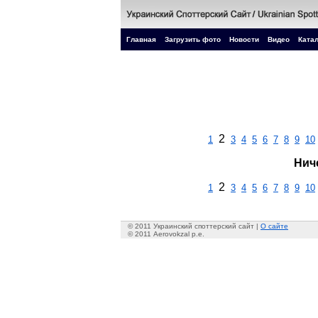
Главная
Загрузить фото
Новости
Видео
Катал
2
1
3
4
5
6
7
8
9
10
Нич
2
1
3
4
5
6
7
8
9
10
© 2011 Украинский споттерский сайт |
О сайте
© 2011 Aerovokzal p.e.