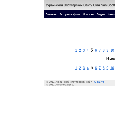
Главная
Загрузить фото
Новости
Видео
Катал
5
1
2
3
4
6
7
8
9
10
Нич
5
1
2
3
4
6
7
8
9
10
© 2011 Украинский споттерский сайт |
О сайте
© 2011 Aerovokzal p.e.