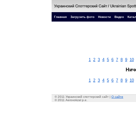
Главная
Загрузить фото
Новости
Видео
Катал
1
2
3
4
5
6
7
8
9
10
Нич
1
2
3
4
5
6
7
8
9
10
© 2011 Украинский споттерский сайт |
О сайте
© 2011 Aerovokzal p.e.