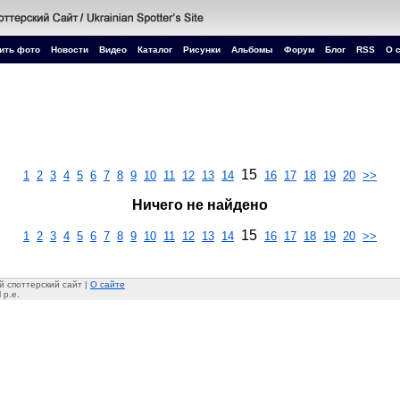
ить фото
Новости
Видео
Каталог
Рисунки
Альбомы
Форум
Блог
RSS
О 
15
1
2
3
4
5
6
7
8
9
10
11
12
13
14
16
17
18
19
20
>>
Ничего не найдено
15
1
2
3
4
5
6
7
8
9
10
11
12
13
14
16
17
18
19
20
>>
 споттерский сайт |
О сайте
 p.e.