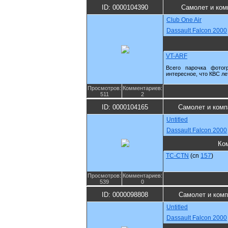
ID: 0000104390
Самолет и ком
Club One Air
Dassault Falcon 2000
VT-ARF
Всего парочка фотог
интересное, что КВС ле
Просмотров:
Комментариев:
511
2
ID: 0000104165
Самолет и комп
Untitled
Dassault Falcon 2000
Ко
TC-CTN
(cn
157
)
Просмотров:
Комментариев:
539
0
ID: 0000098808
Самолет и комп
Untitled
Dassault Falcon 2000