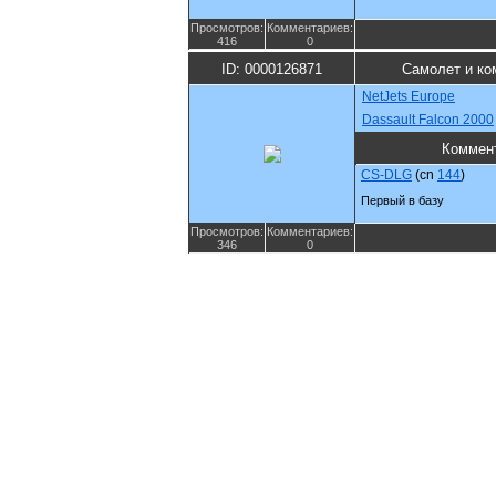
Просмотров:
Комментариев:
416
0
ID: 0000126871
Самолет и ко
NetJets Europe
Dassault Falcon 2000
Коммен
CS-DLG
(cn
144
)
Первый в базу
Просмотров:
Комментариев:
346
0