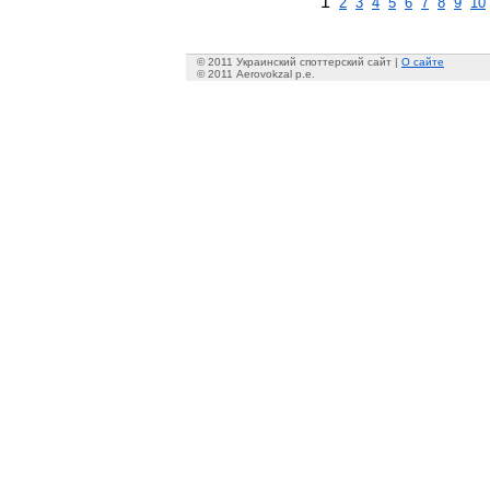
1
2
3
4
5
6
7
8
9
10
© 2011 Украинский споттерский сайт |
О сайте
© 2011 Aerovokzal p.e.