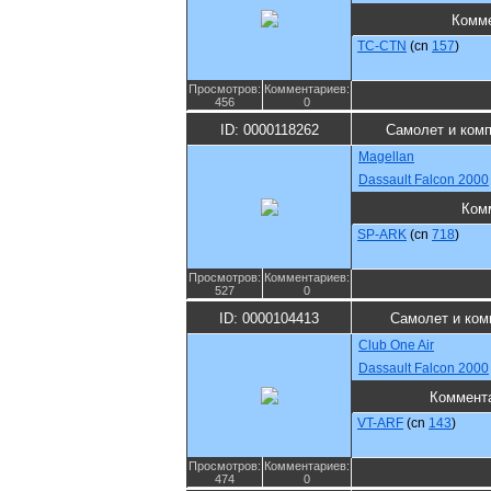
Комм
TC-CTN
(cn
157
)
Просмотров:
Комментариев:
456
0
ID: 0000118262
Самолет и ком
Magellan
Dassault Falcon 2000
Ком
SP-ARK
(cn
718
)
Просмотров:
Комментариев:
527
0
ID: 0000104413
Самолет и ком
Club One Air
Dassault Falcon 2000
Коммент
VT-ARF
(cn
143
)
Просмотров:
Комментариев:
474
0