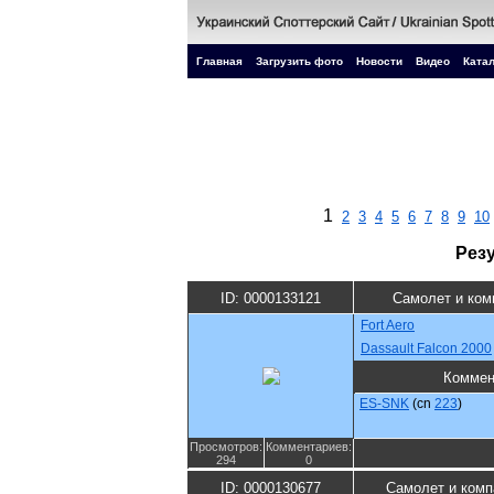
Главная
Загрузить фото
Новости
Видео
Катал
1
2
3
4
5
6
7
8
9
10
Рез
ID: 0000133121
Самолет и ком
Fort Aero
Dassault Falcon 2000
Коммен
ES-SNK
(cn
223
)
Просмотров:
Комментариев:
294
0
ID: 0000130677
Самолет и комп