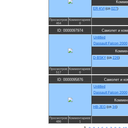
Комме
ER-KVI
(cn
027
)
Просмотров:
Комментариев:
464
0
ID: 0000097974
Самолет и ком
Untitled
Dassault Falcon 2000
Коммен
D-BSKY
(cn
226
)
Просмотров:
Комментариев:
517
0
ID: 0000095876
Самолет и ко
Untitled
Dassault Falcon 2000
Коммен
HB-JEG
(cn
34
)
Просмотров:
Комментариев:
486
1