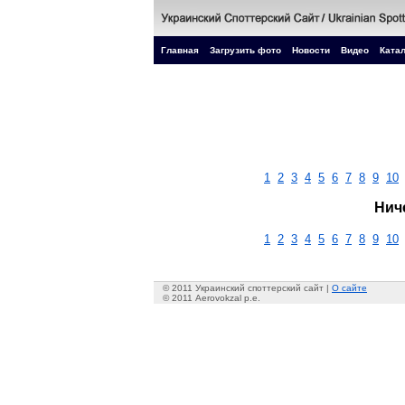
Главная
Загрузить фото
Новости
Видео
Катал
1
2
3
4
5
6
7
8
9
10
Нич
1
2
3
4
5
6
7
8
9
10
© 2011 Украинский споттерский сайт |
О сайте
© 2011 Aerovokzal p.e.