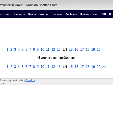
ить фото
Новости
Видео
Каталог
Рисунки
Альбомы
Форум
Блог
RSS
О 
14
1
2
3
4
5
6
7
8
9
10
11
12
13
15
16
17
18
19
20
>>
Ничего не найдено
14
1
2
3
4
5
6
7
8
9
10
11
12
13
15
16
17
18
19
20
>>
 споттерский сайт |
О сайте
 p.e.