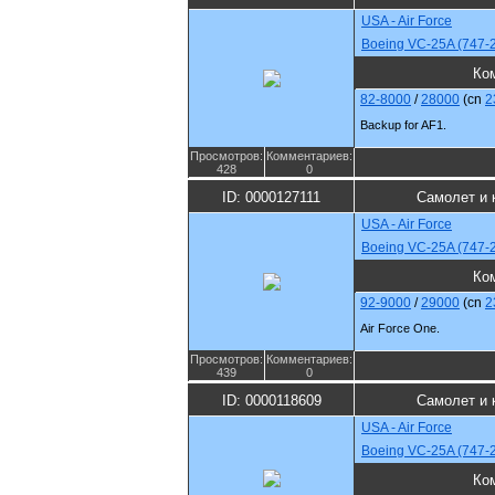
USA - Air Force
Boeing VC-25A (747-
Ко
82-8000
/
28000
(cn
2
Backup for AF1.
Просмотров:
Комментариев:
428
0
ID: 0000127111
Самолет и 
USA - Air Force
Boeing VC-25A (747-
Ко
92-9000
/
29000
(cn
2
Air Force One.
Просмотров:
Комментариев:
439
0
ID: 0000118609
Самолет и 
USA - Air Force
Boeing VC-25A (747-
Ко