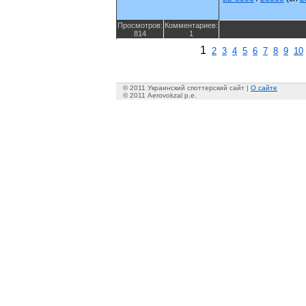
Просмотров:
Комментариев:
814
1
1
2
3
4
5
6
7
8
9
10
© 2011 Украинский споттерский сайт |
О сайте
© 2011 Aerovokzal p.e.