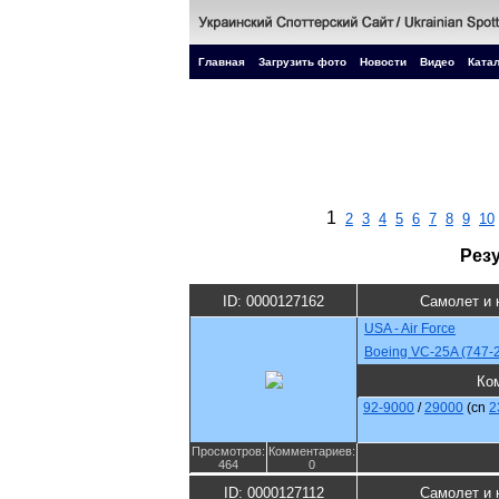
Главная
Загрузить фото
Новости
Видео
Катал
1
2
3
4
5
6
7
8
9
10
Рез
ID: 0000127162
Самолет и 
USA - Air Force
Boeing VC-25A (747-
Ко
92-9000
/
29000
(cn
2
Просмотров:
Комментариев:
464
0
ID: 0000127112
Самолет и 