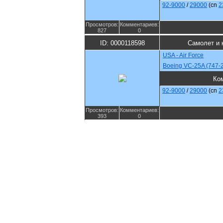
92-9000
/
29000
(cn
2
Просмотров:
Комментариев:
827
0
ID: 0000118598
Самолет и 
USA - Air Force
Boeing VC-25A (747-
Ко
92-9000
/
29000
(cn
2
Просмотров:
Комментариев:
393
0