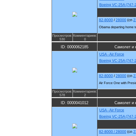
Boeing VC-25A (747-
82-8000
/
28000
(cn
2
Obama departing home t
Просмотров:
Комментариев:
530
0
ID: 0000062185
Самолет и 
USA - Air Force
Boeing VC-25A (747-
82-8000
/
28000
(cn
2
Air Force One with Pres
Просмотров:
Комментариев:
578
2
ID: 0000041012
Самолет и 
USA - Air Force
Boeing VC-25A (747-
82-8000 / 28000
(cn
2