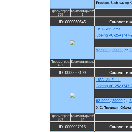
President Bush leaving K
Просмотров:
Комментариев:
758
1
ID: 0000030545
Самолет и к
USA - Air Force
Boeing VC-25A (747-
92-9000
/
29000
(cn
2
Просмотров:
Комментариев:
491
0
ID: 0000028199
Самолет и к
USA - Air Force
Boeing VC-25A (747-
92-9000
/
29000
(cn
2
У. С. Президент Обама 
Просмотров:
Комментариев:
709
14
ID: 0000027913
Самолет и к