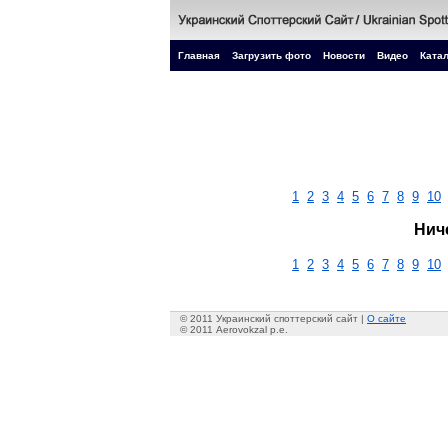
Главная
Загрузить фото
Новости
Видео
Катал
1
2
3
4
5
6
7
8
9
10
Нич
1
2
3
4
5
6
7
8
9
10
© 2011 Украинский споттерский сайт |
О сайте
© 2011 Aerovokzal p.e.