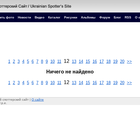
ить фото
Новости
Видео
Каталог
Рисунки
Альбомы
Форум
Блог
RSS
О 
12
1
2
3
4
5
6
7
8
9
10
11
13
14
15
16
17
18
19
20
>>
Ничего не найдено
12
1
2
3
4
5
6
7
8
9
10
11
13
14
15
16
17
18
19
20
>>
 споттерский сайт |
О сайте
 p.e.