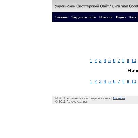
Главная
Загрузить фото
Новости
Видео
Катал
1
2
3
4
5
6
7
8
9
10
Нич
1
2
3
4
5
6
7
8
9
10
© 2011 Украинский споттерский сайт |
О сайте
© 2011 Aerovokzal p.e.