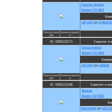
Azur Air Ukraine
Boeing 737-8K5
Ком
UR-AZE
(cn
27984/22
Просмотров:
Комментариев:
284
0
ID: 0000132171
Самолет и 
SkyUp Airlines
Boeing 737-8K5
Комме
UR-SQO
(cn
40880
)
Просмотров:
Комментариев:
265
0
ID: 0000131336
Самолет и ко
Belavia
Boeing 737-8K5
Ко
EW-543PA
(cn
35137
)