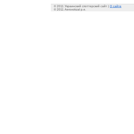
© 2011 Украинский споттерский сайт |
О сайте
© 2011 Aerovokzal p.e.