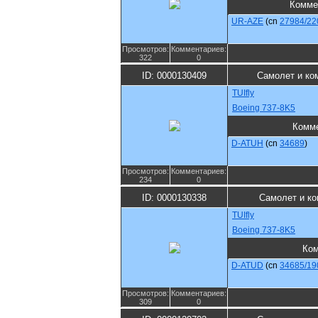
Комме
UR-AZE
(cn
27984/22
Просмотров:
Комментариев:
322
0
ID: 0000130409
Самолет и ко
TUIfly
Boeing 737-8K5
Комм
D-ATUH
(cn
34689
)
Просмотров:
Комментариев:
234
0
ID: 0000130338
Самолет и к
TUIfly
Boeing 737-8K5
Ко
D-ATUD
(cn
34685/19
Просмотров:
Комментариев:
309
0