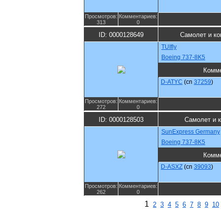
Просмотров:
Комментариев:
313
0
ID: 0000128649
Самолет и к
TUIfly
Boeing 737-8K5
Комм
D-ATYC
(cn
37259
)
Просмотров:
Комментариев:
272
0
ID: 0000128503
Самолет и 
SunExpress Germany
Boeing 737-8K5
Комм
D-ASXZ
(cn
39093
)
Просмотров:
Комментариев:
262
0
1
2
3
4
5
6
7
8
9
10