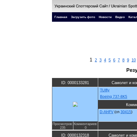
Главная
Загрузить фото
Новости
Видео
Катал
1
2
3
4
5
6
7
8
9
10
Рез
ID: 0000133281
Самолет и к
TUIfly
Boeing 737-8K5
Комм
D-AHFV
(cn
30415
)
Просмотров:
Комментариев:
235
0
ID: 0000132318
Самолет и ком