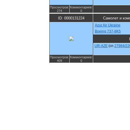
Просмотров:
Комментариев:
274
0
ID: 0000131224
Самолет и ком
Azur Air Ukraine
Boeing 737-8K5
UR-AZE
(cn
27984/22
Просмотров:
Комментариев:
409
0