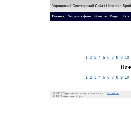
Главная
Загрузить фото
Новости
Видео
Катал
1
2
3
4
5
6
7
8
9
10
Нич
1
2
3
4
5
6
7
8
9
10
© 2011 Украинский споттерский сайт |
О сайте
© 2011 Aerovokzal p.e.