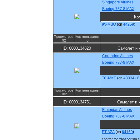
Singapore Airlines
Boeing 737-8 MAX
Ко
9V-MBO
(cn
44259
)
Просмотров:
Комментариев:
92
0
ID: 0000134820
Самолет и 
Corendon Airlines
Boeing 737-8 MAX
TC-MKE
(cn
43334 / 
Просмотров:
Комментариев:
102
0
ID: 0000134751
Самолет и 
Ethiopian Airlines
Boeing 737-8 MAX
ET-AZA
(cn
64159
)
charter for transporting s