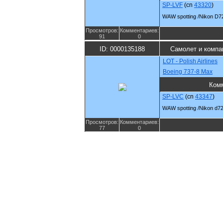
SP-LVF
(cn
43320
)
WAW spotting /Nikon D7
Просмотров:
Комментариев:
91
0
ID: 0000135188
Самолет и компа
LOT - Polish Airlines
Boeing 737-8 Max
Ком
SP-LVC
(cn
43347
)
WAW spotting /Nikon d7
Просмотров:
Комментариев:
77
0