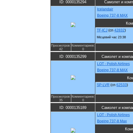
ID: 0000135294
Самолет и ком
Icelandair
Boeing 737-8 MAX
Ком
TF-ICJ
(cn
42832
)
Місцевий час 23:38
Просмотров:
Комментариев:
42
0
ID: 0000135299
Самолет и компа
LOT - Polish Airlines
Boeing 737-8 MAX
Ко
SP-LVR
(cn
62533
)
Просмотров:
Комментариев:
35
0
ID: 0000135189
Самолет и компа
LOT - Polish Airlines
Boeing 737-8 Max
Ком