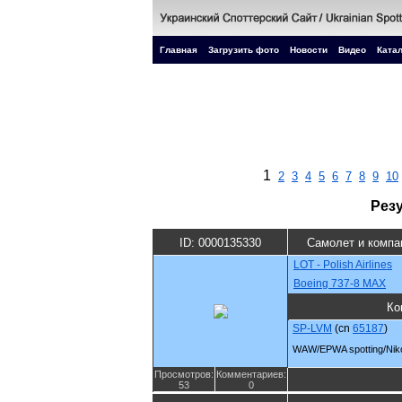
Главная
Загрузить фото
Новости
Видео
Катал
1
2
3
4
5
6
7
8
9
10
Рез
ID: 0000135330
Самолет и компа
LOT - Polish Airlines
Boeing 737-8 MAX
Ко
SP-LVM
(cn
65187
)
WAW/EPWA spotting/Nik
Просмотров:
Комментариев:
53
0