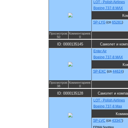
LOT - Polish Airlines
Boeing 737-8 MAX
Ко
SP-LYG
(cn
65281
)
Просмотров:
Комментариев:
50
0
ID: 0000135145
Самолет и комп
Enter Air
Boeing 737-8 MAX
Ко
SP-EXC
(cn
44624
)
Просмотров:
Комментариев:
38
0
ID: 0000135128
Самолет и компа
LOT - Polish Airlines
Boeing 737-8 Max
Комме
SP-LVC
(cn
43347
)
EPWA Spotting