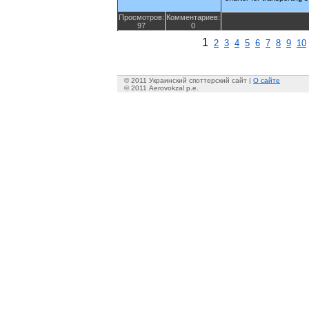
Просмотров:
Комментариев:
97
0
1
2
3
4
5
6
7
8
9
10
© 2011 Украинский споттерский сайт |
О сайте
© 2011 Aerovokzal p.e.