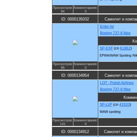
Просмотров:
Комментариев:
84
0
ID: 0000135032
Самолет и компа
Enter Air
Boeing 737-8 Max
Ко
SP-EXF
(cn
61862
)
EPWA/WAW Spotting /Ni
Просмотров:
Комментариев:
95
0
ID: 0000134954
Самолет и компа
LOT - Polish Airlines
Boeing 737-8 Max
Коммен
SP-LVF
(cn
43320
)
WAW spotting
Просмотров:
Комментариев:
141
0
ID: 0000134912
Самолет и компа