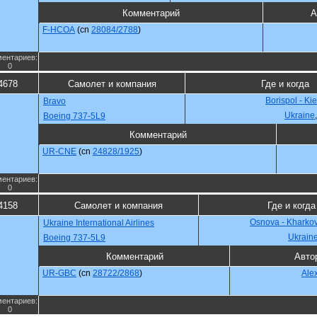
Комментарий
А
F-HCOA
(cn
28084/2788
)
ентариев:
0
4678
Самолет и компания
Где и когда
Borispol - Ki
Bravo
Ukraine
Boeing 737-5L9
Комментарий
UR-CNE
(cn
24828/1925
)
ентариев:
0
4158
Самолет и компания
Где и когда
Osnova - Kharko
Ukraine International Airlines
Ukrain
Boeing 737-5L9
Комментарий
Авто
UR-GBC
(cn
28722/2868
)
Ale
ентариев:
0