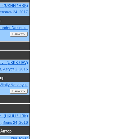
v - (UKHH / HRK)
евраль 24, 2017
р
xander Datsenko
iev - (UKKK / IEV)
e
,
Август 2, 2016
ор
Vitaliy Nesenyuk
v - (UKHH / HRK)
e
,
Июнь 24, 2016
Автор
Igor Tokar