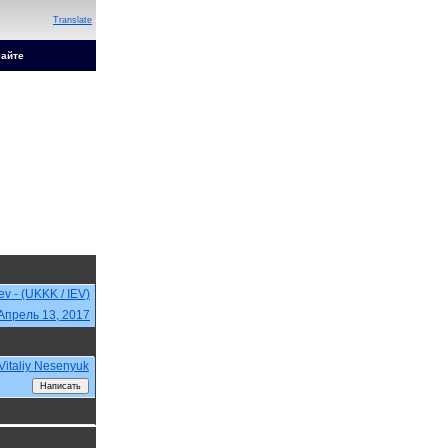
Translate
сайте
iev - (UKKK / IEV)
Апрель 13, 2017
Vitaliy Nesenyuk