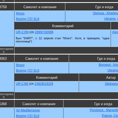
0
8759
Самолет и компания
Где и когда
Osnova - Kharko
Khors
Ukraine
,
Boeing 737-5L9
Комментарий
UR-CON
(cn
28997/3008
)
Ale
Был "DART", с 12 апреля стал "Khors". Хотя, в принципе, "одна
песочница")
ентариев:
0
8063
Самолет и компания
Где и когда
Borispol - Ki
Bravo
Ukrain
Boeing 737-5L9
Комментарий
Автор
UR-CNE
(cn
24828/1925
)
Oleksan
ентариев:
0
5368
Самолет и компания
Где и когда
Provence - Marseill
Air Mediterranee
France
,
Се
Boeing 737-5L9