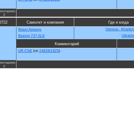
ентариев:
0
0722
Самолет и компания
Где и когда
Osnova - Kharko
Bravo Airways
Ukrain
Boeing 737-5L9
Комментарий
UR-CNE
(cn
24828/1925
)
ентариев:
0