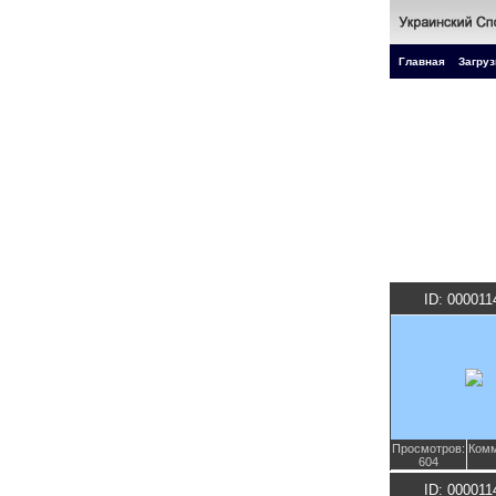
Главная
Загруз
ID: 000011
Просмотров:
Комм
604
ID: 000011