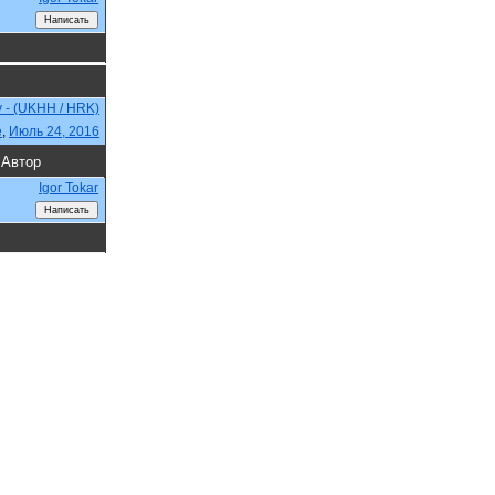
v - (UKHH / HRK)
e
,
Июль 24, 2016
Автор
Igor Tokar