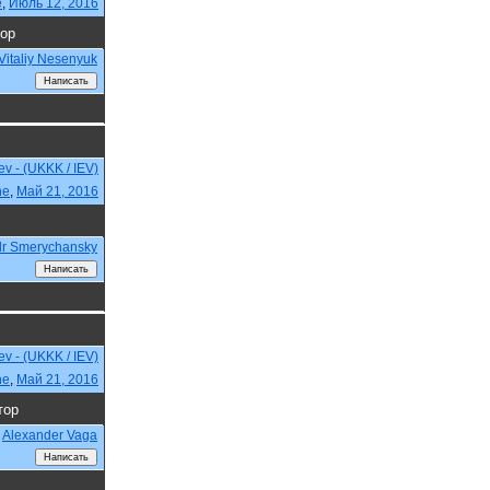
e
,
Июль 12, 2016
ор
Vitaliy Nesenyuk
iev - (UKKK / IEV)
ne
,
Май 21, 2016
dr Smerychansky
iev - (UKKK / IEV)
ne
,
Май 21, 2016
тор
Alexander Vaga