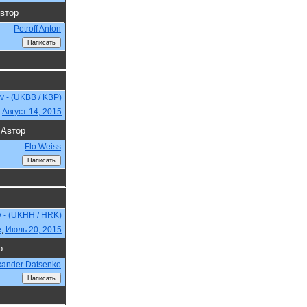
втор
Petroff Anton
ev - (UKBB / KBP)
,
Август 14, 2015
Автор
Flo Weiss
v - (UKHH / HRK)
e
,
Июль 20, 2015
р
xander Datsenko