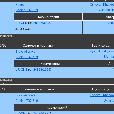
Osnova - Kharko
Khors
Ukraine
,
Ф
Boeing 737-5L9
Комментарий
Авто
UR-CPN
(cn
28997/3008
)
Ale
ex. UR-CON
ентариев:
0
0796
Самолет и компания
Где и когда
Kyiv Sikorsky - K
Bravo Airways
Ukrain
Boeing 737-5L9
Комментарий
Авт
UR-CNE
(cn
24828/1925
)
ентариев:
0
0733
Самолет и компания
Где и когда
Osnova - Kharko
Bravo Airways
Ukrain
Boeing 737-5L9
Комментарий
UR-CNE
(cn
24828/1925
)