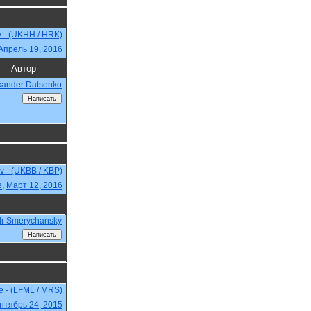
v - (UKHH / HRK)
Апрель 19, 2016
Автор
xander Datsenko
ev - (UKBB / KBP)
e
,
Март 12, 2016
dr Smerychansky
e - (LFML / MRS)
нтябрь 24, 2015