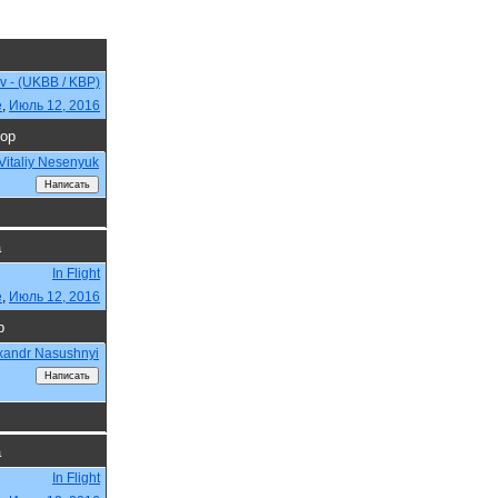
ev - (UKBB / KBP)
e
,
Июль 12, 2016
ор
Vitaliy Nesenyuk
а
In Flight
e
,
Июль 12, 2016
р
xandr Nasushnyi
а
In Flight