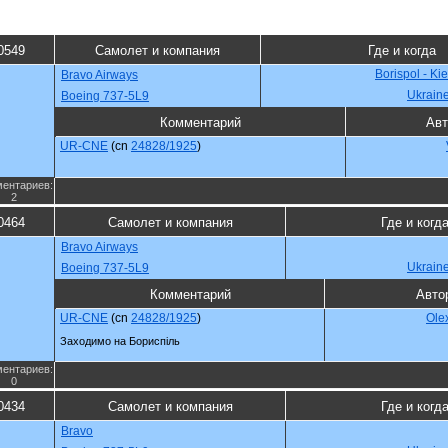
0549
Самолет и компания
Где и когда
Borispol - Ki
Bravo Airways
Ukrain
Boeing 737-5L9
Комментарий
Авт
UR-CNE
(cn
24828/1925
)
ентариев:
2
0464
Самолет и компания
Где и когд
Bravo Airways
Ukrain
Boeing 737-5L9
Комментарий
Авто
UR-CNE
(cn
24828/1925
)
Ole
Заходимо на Бориспіль
ентариев:
0
0434
Самолет и компания
Где и когд
Bravo