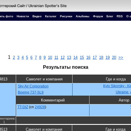
ить фото
Новости
Видео
Каталог
Рисунки
Альбомы
Форум
Блог
RSS
О 
1
2
3
4
5
6
7
8
9
10
11
12
13
14
15
16
17
18
19
20
>>
Результаты поиска
4813
Самолет и компания
Где и когда
Kyiv Sikorsky - K
Sky Air Corporation
Ukraine
,
Boeing 737-5L9
Комментарий
Автор
TT-DIZ
(cn
24928
)
ентариев:
1
4513
Самолет и компания
Где и когда