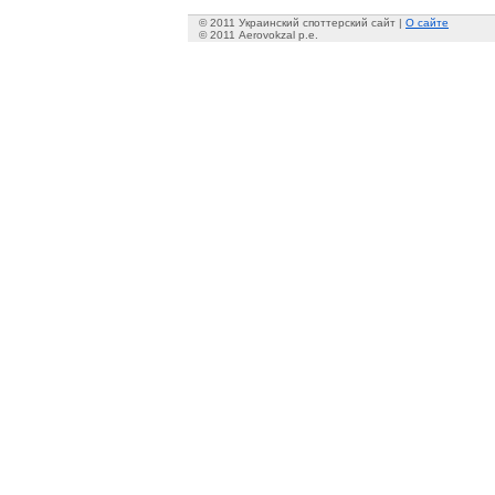
© 2011 Украинский споттерский сайт |
О сайте
© 2011 Aerovokzal p.e.