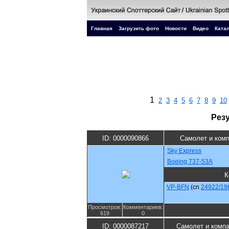
Главная
Загрузить фото
Новости
Видео
Катал
1
2
3
4
5
6
7
8
9
10
Рез
ID: 0000090866
Самолет и ком
Sky Express
Boeing 737-53A
К
VP-BFN
(cn
24922/19
Просмотров:
Комментариев:
619
0
ID: 0000087217
Самолет и комп