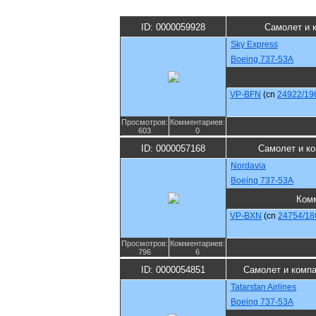
ID: 0000059928
Самолет и 
Sky Express
Boeing 737-53A
VP-BFN
(cn
24922/19
Просмотров:
Комментариев:
603
0
ID: 0000057168
Самолет и к
Nordavia
Boeing 737-53A
Ком
VP-BXN
(cn
24754/18
Просмотров:
Комментариев:
796
6
ID: 0000054851
Самолет и комп
Tatarstan Airlines
Boeing 737-53A