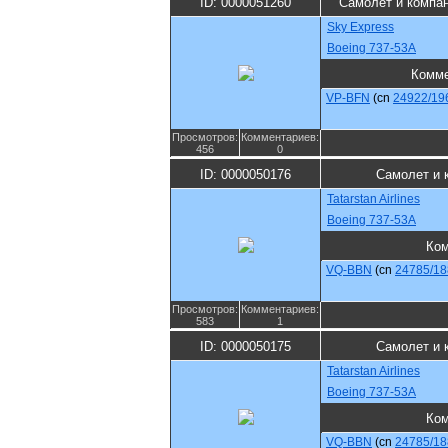
ID: 0000051260
Самолет и компа
Sky Express
Boeing 737-53A
Комме
VP-BFN
(cn
24922/19
Просмотров:
Комментариев:
456
0
ID: 0000050176
Самолет и 
Tatarstan Airlines
Boeing 737-53A
Ком
VQ-BBN
(cn
24785/18
Просмотров:
Комментариев:
583
1
ID: 0000050175
Самолет и 
Tatarstan Airlines
Boeing 737-53A
Ком
VQ-BBN
(cn
24785/18