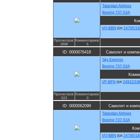
Tatarstan Airlines
Boeing 737-53A
Ко
VQ-BBN
(cn
24785/18
Просмотров:
Комментариев:
2898
5
ID: 0000076418
Самолет и компа
Sky Express
Boeing 737-53A
Комме
VP-BFN
(cn
24922/19
Просмотров:
Комментариев:
523
0
ID: 0000062099
Самолет и комп
Tatarstan Airlines
Boeing 737-53A
Ком
VQ-BBN
(cn
24785/18