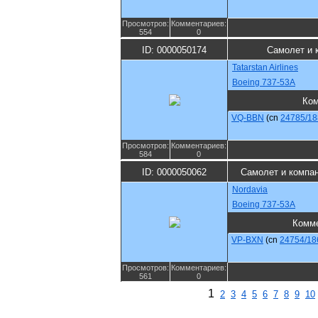
Просмотров:
Комментариев:
554
0
ID: 0000050174
Самолет и 
Tatarstan Airlines
Boeing 737-53A
Ком
VQ-BBN
(cn
24785/18
Просмотров:
Комментариев:
584
0
ID: 0000050062
Самолет и компа
Nordavia
Boeing 737-53A
Комм
VP-BXN
(cn
24754/18
Просмотров:
Комментариев:
561
0
1
2
3
4
5
6
7
8
9
10