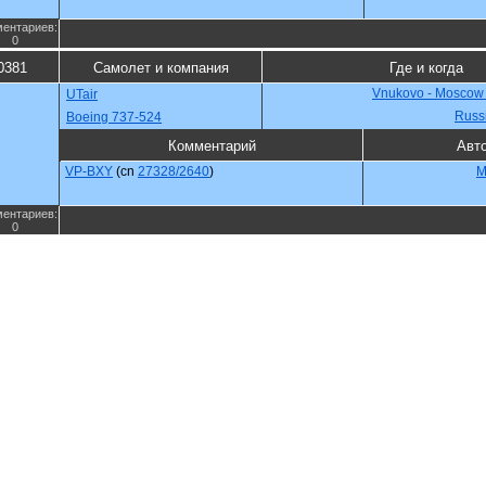
ентариев:
0
0381
Самолет и компания
Где и когда
Vnukovo - Moscow
UTair
Russ
Boeing 737-524
Комментарий
Авт
VP-BXY
(cn
27328/2640
)
M
ентариев:
0