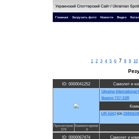
Главная
Загрузить фото
Новости
Видео
Катал
7
1
2
3
4
5
6
8
9
10
Рез
ID: 0000041252
Самолет и к
Ukraine International A
Boeing 737-33R
Комм
UR-GAQ
(cn
28869/2
Просмотров:
Комментариев:
379
0
ID: 0000067474
Самолет и ком