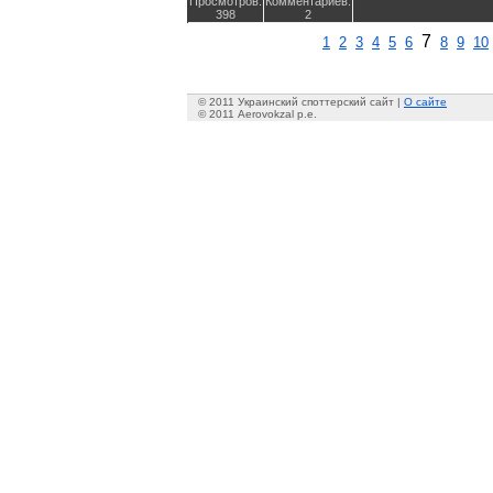
Просмотров:
Комментариев:
398
2
7
1
2
3
4
5
6
8
9
10
© 2011 Украинский споттерский сайт |
О сайте
© 2011 Aerovokzal p.e.