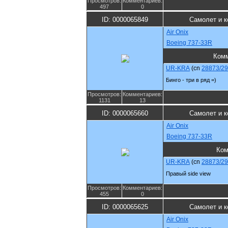
Просмотров:
Комментариев:
497
0
ID: 0000065849
Самолет и к
Air Onix
Boeing 737-33R
Комм
UR-KRA
(cn
28873/2
Бинго - три в ряд =)
Просмотров:
Комментариев:
1131
13
ID: 0000065660
Самолет и к
Air Onix
Boeing 737-33R
Ком
UR-KRA
(cn
28873/2
Правый side view
Просмотров:
Комментариев:
455
0
ID: 0000065625
Самолет и к
Air Onix