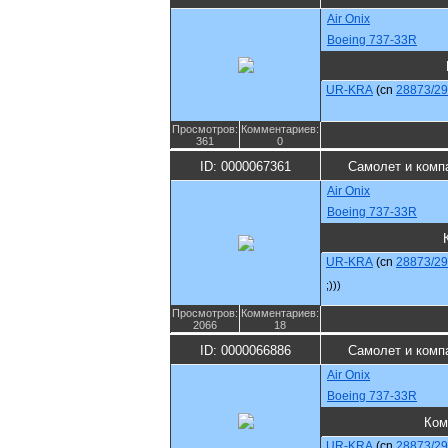
Air Onix
Boeing 737-33R
UR-KRA
(cn
28873/2
Просмотров:
Комментариев:
361
0
ID: 0000067361
Самолет и комп
Air Onix
Boeing 737-33R
UR-KRA
(cn
28873/2
;)))
Просмотров:
Комментариев:
2066
18
ID: 0000066886
Самолет и комп
Air Onix
Boeing 737-33R
Ком
UR-KRA
(cn
28873/2