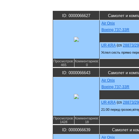
ID: 0000066627
Самолет и комп
Air Onix
Boeing 737-33R
UR-KRA
(cn
28873/2
Успел сесть прямо пере
Просмотров:
Комментариев:
465
0
ID: 0000066643
Самолет и комп
Air Onix
Boeing 737-33R
UR-KRA
(cn
28873/2
21:00 перед грозою,віте
Просмотров:
Комментариев:
1428
18
ID: 0000066639
Самолет и ко
Air Onix