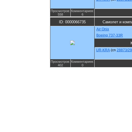
Просмотров:
Комментариев:
558
6
ID: 0000066735
Самолет и комп
Air Onix
Boeing 737-33R
UR-KRA
(cn
28873/2
Просмотров:
Комментариев:
402
0