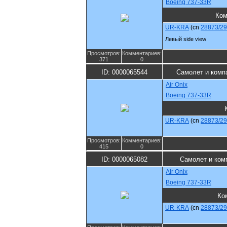
Boeing 737-33R
Ком
UR-KRA
(cn
28873/2
Левый side view
Просмотров:
Комментариев:
371
0
ID: 0000065544
Самолет и комп
Air Onix
Boeing 737-33R
UR-KRA
(cn
28873/2
Просмотров:
Комментариев:
415
0
ID: 0000065082
Самолет и ком
Air Onix
Boeing 737-33R
Ко
UR-KRA
(cn
28873/2