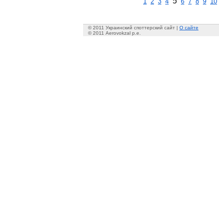
5
1
2
3
4
6
7
8
9
10
© 2011 Украинский споттерский сайт |
О сайте
© 2011 Aerovokzal p.e.