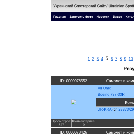
Главная
Загрузить фото
Новости
Видео
Катал
5
1
2
3
4
6
7
8
9
10
Рез
ID: 0000078552
Самолет и ком
Air Onix
Boeing 737-33R
Комм
UR-KRA
(cn
28873/2
Просмотров:
Комментариев:
347
0
ID: 0000078426
Самолет и ком