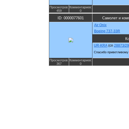
Просмотров:
Комментариев:
459
0
ID: 0000077601
Самолет и ком
Air Onix
Boeing 737-33R
К
UR-KRA
(cn
28873/2
Cпасибо приветливому 
Просмотров:
Комментариев:
367
0