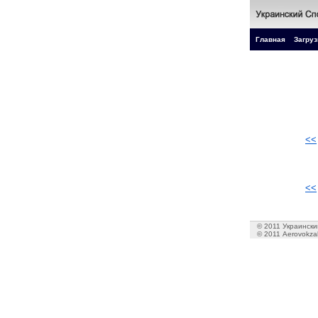
Главная
Загруз
<<
<<
© 2011 Украинский
© 2011 Aerovokzal