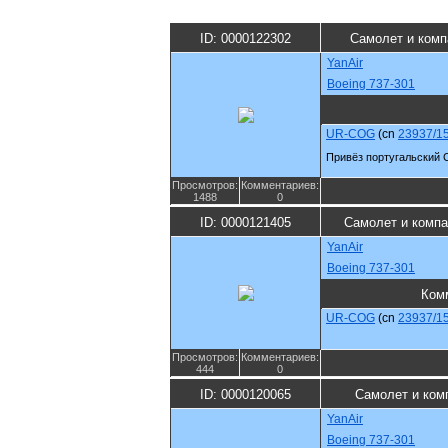
ID: 0000122302
Самолет и комп
YanAir
Boeing 737-301
UR-COG
(cn
23937/1
Привёз португальский 
Просмотров:
Комментариев:
1488
0
ID: 0000121405
Самолет и компа
YanAir
Boeing 737-301
Ком
UR-COG
(cn
23937/1
Просмотров:
Комментариев:
444
0
ID: 0000120065
Самолет и ком
YanAir
Boeing 737-301