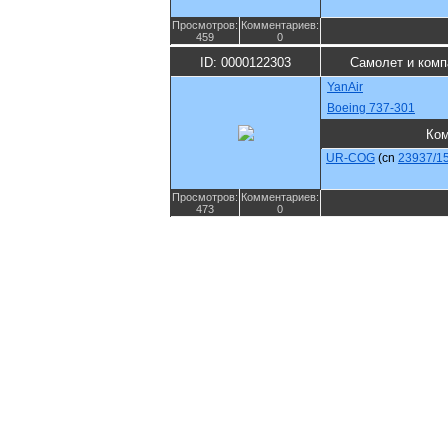
Просмотров:
Комментариев:
459
0
ID: 0000122303
Самолет и комп
YanAir
Boeing 737-301
Ко
UR-COG
(cn
23937/1
Просмотров:
Комментариев:
473
0