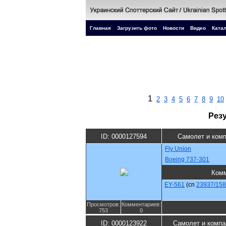
Главная
Загрузить фото
Новости
Видео
Катал
1
2
3
4
5
6
7
8
9
10
Рез
ID: 0000127594
Самолет и ком
Fly Union
Boeing 737-301
Комм
EY-561
(cn
23937/15
Просмотров:
Комментариев:
753
0
ID: 0000123922
Самолет и компа