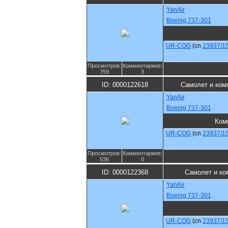
YanAir
Boeing 737-301
UR-COG
(cn
23937/1
Просмотров:
Комментариев:
759
3
ID: 0000122618
Самолет и ком
YanAir
Boeing 737-301
Ком
UR-COG
(cn
23937/1
Просмотров:
Комментариев:
536
0
ID: 0000122368
Самолет и ко
YanAir
Boeing 737-301
UR-COG
(cn
23937/1