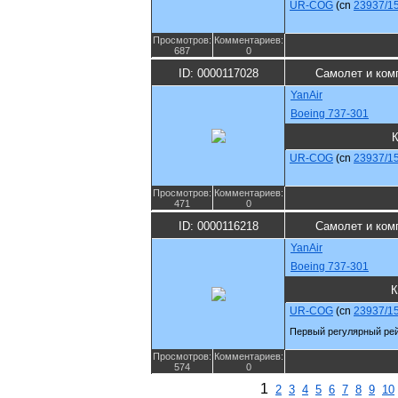
UR-COG
(cn
23937/1
Просмотров:
Комментариев:
687
0
ID: 0000117028
Самолет и ком
YanAir
Boeing 737-301
К
UR-COG
(cn
23937/1
Просмотров:
Комментариев:
471
0
ID: 0000116218
Самолет и ком
YanAir
Boeing 737-301
К
UR-COG
(cn
23937/1
Первый регулярный рей
Просмотров:
Комментариев:
574
0
1
2
3
4
5
6
7
8
9
10