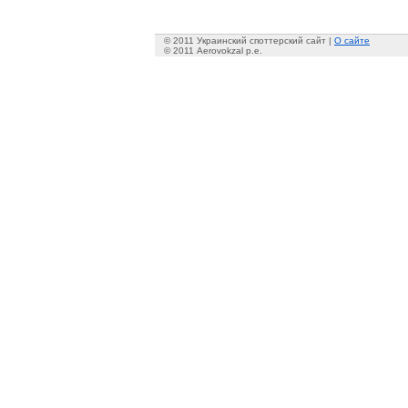
© 2011 Украинский споттерский сайт |
О сайте
© 2011 Aerovokzal p.e.