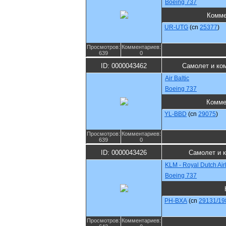
Boeing 737
Комме
UR-UTG
(cn
25377
)
Просмотров:
Комментариев:
639
0
ID: 0000043462
Самолет и ко
Air Baltic
Boeing 737
Комме
YL-BBD
(cn
29075
)
Просмотров:
Комментариев:
639
0
ID: 0000043426
Самолет и 
KLM - Royal Dutch Air
Boeing 737
PH-BXA
(cn
29131/19
Просмотров:
Комментариев: