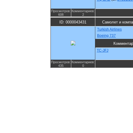
Просмотров:
Комментариев:
608
2
ID: 0000043431
Самолет и компа
Turkish Airlines
Boeing 737
Коммента
TC-JFJ
Просмотров:
Комментариев:
435
0