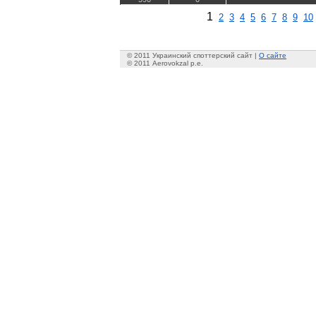
1
2
3
4
5
6
7
8
9
10
© 2011 Украинский споттерский сайт |
О сайте
© 2011 Aerovokzal p.e.