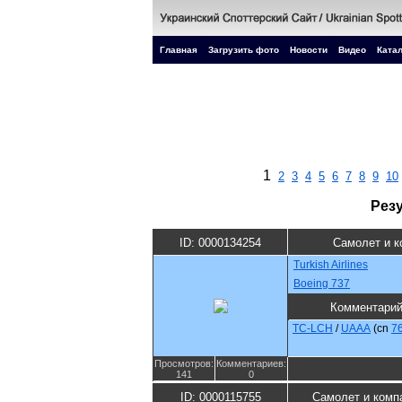
Главная
Загрузить фото
Новости
Видео
Катал
1
2
3
4
5
6
7
8
9
10
Рез
ID: 0000134254
Самолет и к
Turkish Airlines
Boeing 737
Комментари
TC-LCH
/
UAAA
(cn
7
Просмотров:
Комментариев:
141
0
ID: 0000115755
Самолет и комп