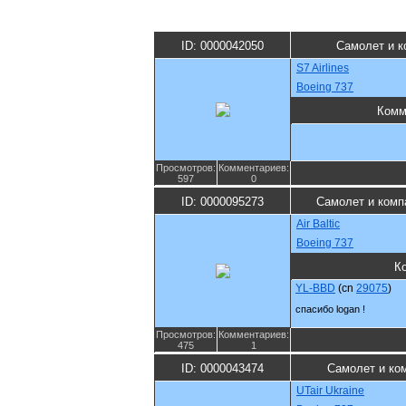
ID: 0000042050
Самолет и к
S7 Airlines
Boeing 737
Комм
Просмотров:
Комментариев:
597
0
ID: 0000095273
Самолет и комп
Air Baltic
Boeing 737
К
YL-BBD
(cn
29075
)
спасибо logan !
Просмотров:
Комментариев:
475
1
ID: 0000043474
Самолет и ко
UTair Ukraine