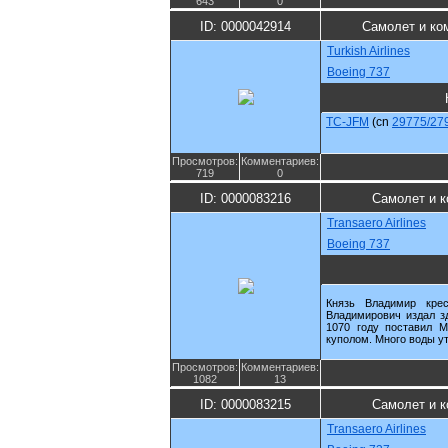
643
0
ID: 0000042914
Самолет и ко
Turkish Airlines
Boeing 737
TC-JFM
(cn
29775/27
Просмотров:
Комментариев:
719
0
ID: 0000083216
Самолет и к
Transaero Airlines
Boeing 737
Князь Владимир кре
Владимирович издал з
1070 году поставил М
куполом. Много воды ут
Просмотров:
Комментариев:
1082
13
ID: 0000083215
Самолет и к
Transaero Airlines