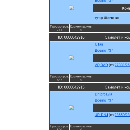
Boeing 737
Ком
хутор Шевченко
Просмотров:
Комментариев:
741
0
ID: 0000042916
Самолет и ко
UTair
Boeing 737
VQ-BAD
(cn
27331/26
Просмотров:
Комментариев:
557
0
ID: 0000042915
Самолет и ко
Dniproavia
Boeing 737
UR-DNJ
(cn
28659/28
Просмотров:
Комментариев:
590
0