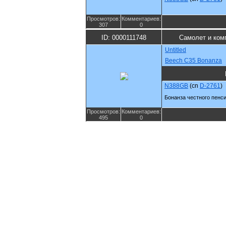
Просмотров:
Комментариев:
307
0
ID: 0000111748
Самолет и ком
Untitled
Beech C35 Bonanza
N388GB
(cn
D-2761
)
Бонанза честного пенс
Просмотров:
Комментариев:
495
0