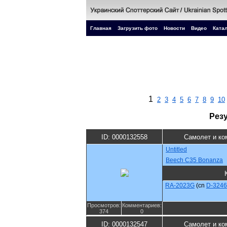
Главная
Загрузить фото
Новости
Видео
Катал
1
2
3
4
5
6
7
8
9
10
Рез
ID: 0000132558
Самолет и ко
Untitled
Beech C35 Bonanza
RA-2023G
(cn
D-3246
Просмотров:
Комментариев:
374
0
ID: 0000132547
Самолет и ко