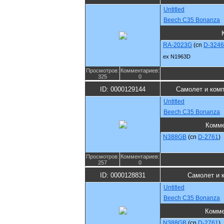
Untitled
Beech C35 Bonanza
RA-2023G
(cn
D-3246
ex N1963D
Просмотров:
Комментариев:
325
0
ID: 0000129144
Самолет и ком
Untitled
Beech C35 Bonanza
Комме
N388GB
(cn
D-2761
)
Просмотров:
Комментариев:
257
0
ID: 0000128831
Самолет и 
Untitled
Beech C35 Bonanza
Комме
N388GB
(cn
D-2761
)