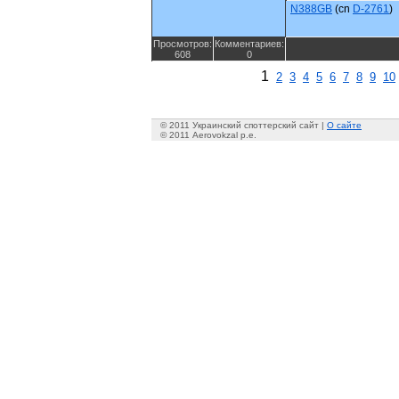
N388GB
(cn
D-2761
)
Просмотров:
Комментариев:
608
0
1
2
3
4
5
6
7
8
9
10
© 2011 Украинский споттерский сайт |
О сайте
© 2011 Aerovokzal p.e.