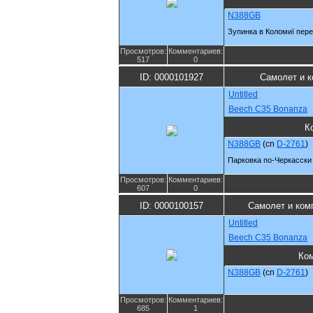
N388GB
Зупинка в Коломиї пере
Просмотров:
Комментариев:
517
0
ID: 0000101927
Самолет и к
Untitled
Beech C35 Bonanza
К
N388GB
(cn
D-2761
)
Парковка по-Черкасски
Просмотров:
Комментариев:
607
0
ID: 0000100157
Самолет и ком
Untitled
Beech C35 Bonanza
Ко
N388GB
(cn
D-2761
)
Просмотров:
Комментариев:
685
1