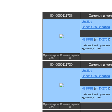
ID: 0000111735
Самолет и ком
Untitled
Beech C35 Bonanza
N388GB
(cn
D-2761
)
Найстаріший учасник 
чудовому стані.
Просмотров:
Комментариев:
459
0
ID: 0000111730
Самолет и ком
Untitled
Beech C35 Bonanza
N388GB
(cn
D-2761
)
Найстаріший учасник 
чудовому стані.
Просмотров:
Комментариев:
433
0