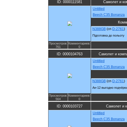
ID: 0000111581
Самолет и ко
Untitled
Beech C35 Bonanza
Комм
N388GB
(cn
D-2761
)
Підготовка до польоту
Просмотров:
Комментариев:
761
0
ID: 0000104763
Самолет и комп
Untitled
Beech C35 Bonanza
N388GB
(cn
D-2761
)
Ан-12 выгодно подчёрки
Просмотров:
Комментариев:
564
0
ID: 0000103727
Самолет и 
Untitled
Beech C35 Bonanza