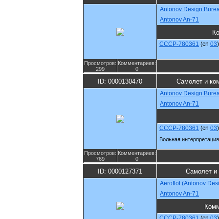
Antonov Design Bure
Antonov An-71
К
CCCP-780361
(cn
03
)
Просмотров:
Комментариев:
299
0
ID: 0000130470
Самолет и ко
Antonov Design Bure
Antonov An-71
CCCP-780361
(cn
03
)
Вольная интерпретация
Просмотров:
Комментариев:
769
0
ID: 0000127371
Самолет и
Aeroflot (Antonov Des
Antonov An-71
Комм
CCCP-780361
(cn
03
)