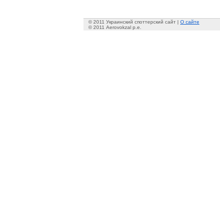
© 2011 Украинский споттерский сайт |
О сайте
© 2011 Aerovokzal p.e.