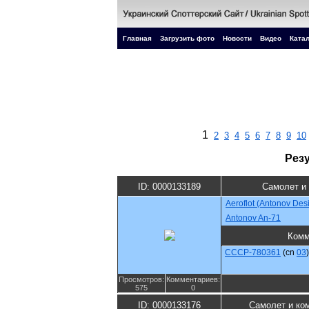
Главная
Загрузить фото
Новости
Видео
Катал
1
2
3
4
5
6
7
8
9
10
Рез
ID: 0000133189
Самолет и
Aeroflot (Antonov Des
Antonov An-71
Комм
CCCP-780361
(cn
03
)
Просмотров:
Комментариев:
575
0
ID: 0000133176
Самолет и ко