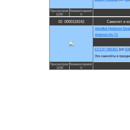
Просмотров:
Комментариев:
1035
0
ID: 0000118242
Самолет и к
Aeroflot (Antonov Des
Antonov An-71
CCCP-780361
(cn
03
)
Эти самолёты в праздни
Просмотров:
Комментариев:
1158
0