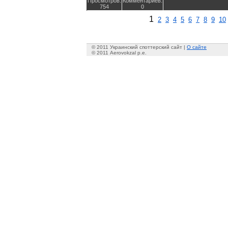
Просмотров:
Комментариев:
754
0
1
2
3
4
5
6
7
8
9
10
© 2011 Украинский споттерский сайт |
О сайте
© 2011 Aerovokzal p.e.