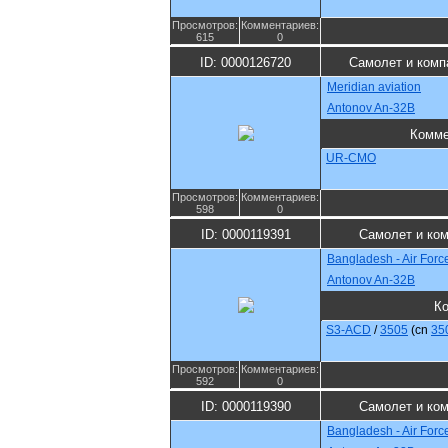
Просмотров:
Комментариев:
615
0
ID: 0000126720
Самолет и комп
Meridian aviation
Antonov An-32B
Комме
UR-CMO
Просмотров:
Комментариев:
598
0
ID: 0000119391
Самолет и ко
Bangladesh - Air Forc
Antonov An-32B
К
S3-ACD
/
3505
(cn
35
Просмотров:
Комментариев:
592
0
ID: 0000119390
Самолет и ко
Bangladesh - Air Forc