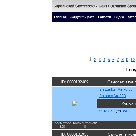
Главная
Загрузить фото
Новости
Видео
Катал
1
2
3
4
5
6
7
8
9
10
Рез
ID: 0000132489
Самолет и ком
Sri Lanka - Air Force
Antonov An-32B
Коммен
SCM-860
(cn
3501
)
Просмотров:
Комментариев:
320
0
ID: 0000131933
Самолет и ком