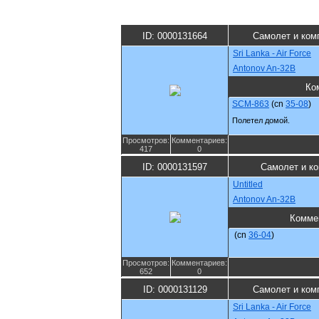
ID: 0000131664
Самолет и ком
Sri Lanka - Air Force
Antonov An-32B
Ко
SCM-863
(cn
35-08
)
Полетел домой.
Просмотров:
Комментариев:
417
0
ID: 0000131597
Самолет и к
Untitled
Antonov An-32B
Комме
(cn
36-04
)
Просмотров:
Комментариев:
652
0
ID: 0000131129
Самолет и ком
Sri Lanka - Air Force