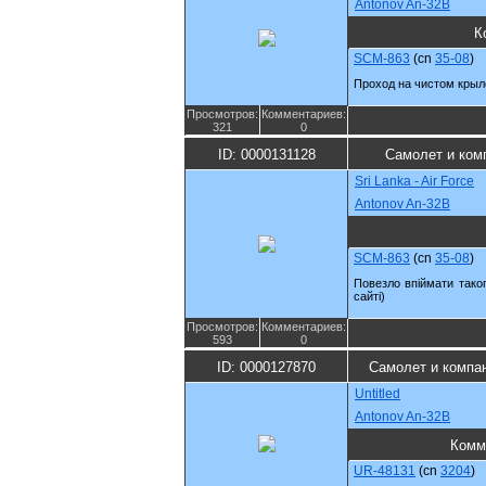
Antonov An-32B
К
SCM-863
(cn
35-08
)
Проход на чистом крыл
Просмотров:
Комментариев:
321
0
ID: 0000131128
Самолет и ком
Sri Lanka - Air Force
Antonov An-32B
SCM-863
(cn
35-08
)
Повезло впiймати тако
сайтi)
Просмотров:
Комментариев:
593
0
ID: 0000127870
Самолет и компа
Untitled
Antonov An-32B
Комм
UR-48131
(cn
3204
)