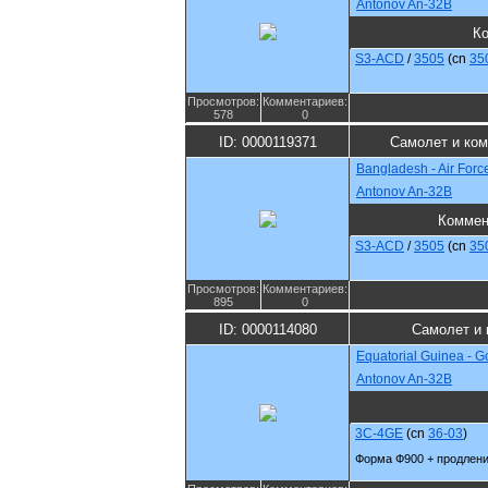
Antonov An-32B
К
S3-ACD
/
3505
(cn
35
Просмотров:
Комментариев:
578
0
ID: 0000119371
Самолет и ко
Bangladesh - Air Forc
Antonov An-32B
Коммен
S3-ACD
/
3505
(cn
35
Просмотров:
Комментариев:
895
0
ID: 0000114080
Самолет и 
Equatorial Guinea - 
Antonov An-32B
3C-4GE
(cn
36-03
)
Форма Ф900 + продлени