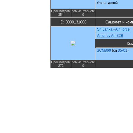
Улетел домой.
Просмотров:
Комментариев:
354
0
ID: 0000131666
Самолет и ком
Sri Lanka - Air Force
Antonov An-32B
Ко
SCM860
(cn
35-01
)
Просмотров:
Комментариев:
272
0