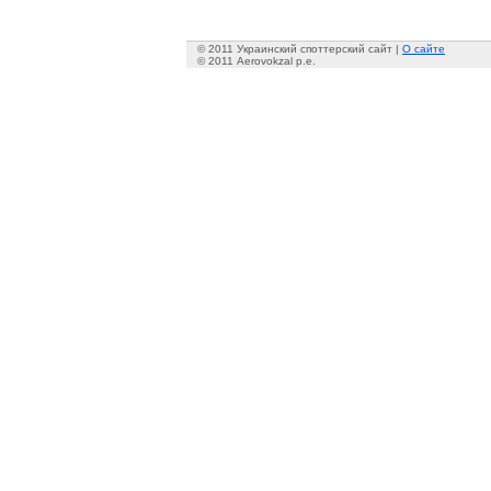
© 2011 Украинский споттерский сайт |
О сайте
© 2011 Aerovokzal p.e.