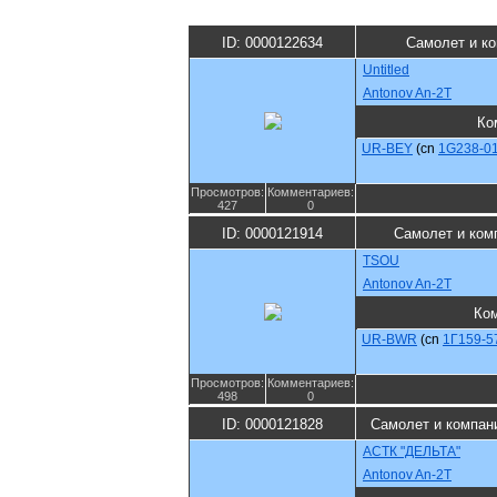
ID: 0000122634
Самолет и к
Untitled
Antonov An-2T
Ко
UR-BEY
(cn
1G238-0
Просмотров:
Комментариев:
427
0
ID: 0000121914
Самолет и ком
TSOU
Antonov An-2T
Ко
UR-BWR
(cn
1Г159-5
Просмотров:
Комментариев:
498
0
ID: 0000121828
Самолет и компан
АСТК "ДЕЛЬТА"
Antonov An-2T