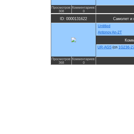
Просмотров:
Комментариев:
308
0
ID: 0000131622
Самолет и 
Untitled
Antonov An-2T
Комм
UR-AGS
(cn
1G236-2
Просмотров:
Комментариев:
368
0