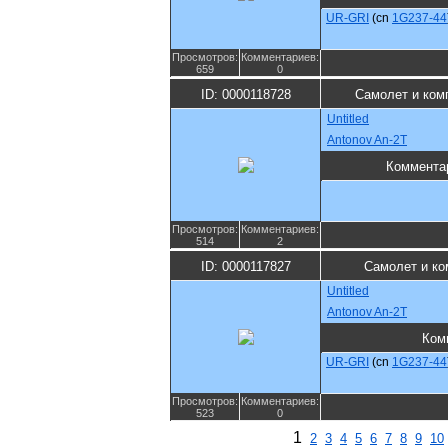
UR-GRI
(cn
1G237-44
Просмотров:
Комментариев:
659
0
ID: 0000118728
Самолет и ком
Untitled
Antonov An-2T
Коммента
Просмотров:
Комментариев:
514
2
ID: 0000117827
Самолет и ко
Untitled
Antonov An-2T
Ком
UR-GRI
(cn
1G237-44
Просмотров:
Комментариев:
523
0
1
2
3
4
5
6
7
8
9
10