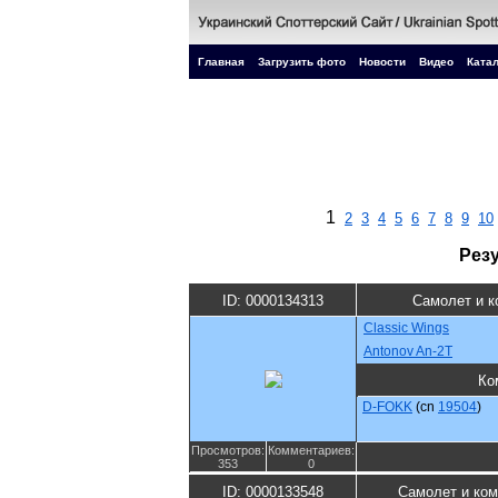
Главная
Загрузить фото
Новости
Видео
Катал
1
2
3
4
5
6
7
8
9
10
Рез
ID: 0000134313
Самолет и к
Classic Wings
Antonov An-2T
Ко
D-FOKK
(cn
19504
)
Просмотров:
Комментариев:
353
0
ID: 0000133548
Самолет и ко