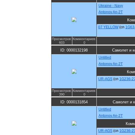
Ukraine - Navy
Antonov An-2T
Ком
07 YELLOW
(cn
1G63
Просмотров:
Комментариев:
603
0
ID: 0000132198
Самолет и к
Untitled
Antonov An-2T
Ком
UR-AGS
(cn
1G236-2
Просмотров:
Комментариев:
390
0
ID: 0000131854
Самолет и 
Untitled
Antonov An-2T
Комм
UR-AGS
(cn
1G236-2