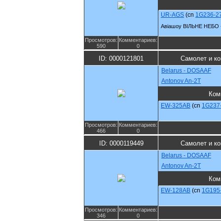
UR-AGS
(cn
1G236-2
Авіашоу ВІЛЬНЕ НЕБО 
Просмотров:
Комментариев:
590
0
ID: 0000121801
Самолет и к
Belarus - DOSAAF
Antonov An-2T
Ком
EW-325AB
(cn
1G237
Просмотров:
Комментариев:
466
0
ID: 0000119449
Самолет и к
Belarus - DOSAAF
Antonov An-2T
Ком
EW-128AB
(cn
1G195
Просмотров:
Комментариев:
346
0