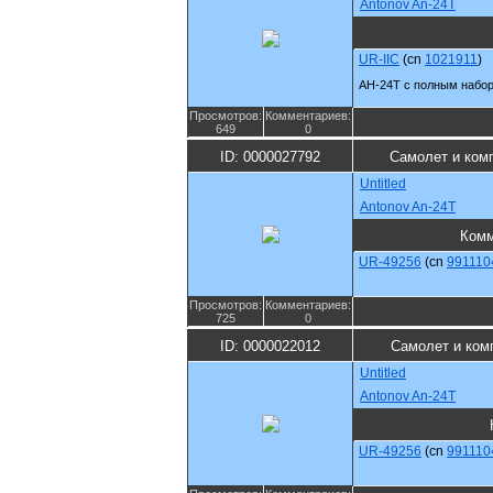
Antonov An-24T
UR-IIC
(cn
1021911
)
АН-24Т с полным набор
Просмотров:
Комментариев:
649
0
ID: 0000027792
Самолет и ком
Untitled
Antonov An-24T
Комм
UR-49256
(cn
991110
Просмотров:
Комментариев:
725
0
ID: 0000022012
Самолет и ком
Untitled
Antonov An-24T
UR-49256
(cn
991110