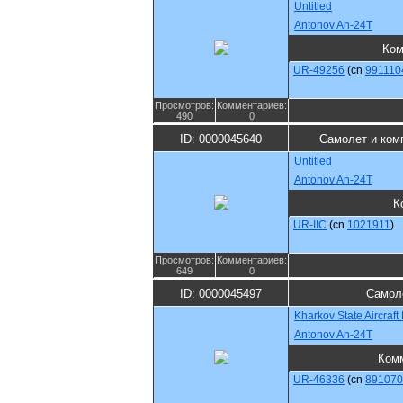
Untitled
Antonov An-24T
Ком
UR-49256
(cn
991110
Просмотров:
Комментариев:
490
0
ID: 0000045640
Самолет и ком
Untitled
Antonov An-24T
К
UR-IIC
(cn
1021911
)
Просмотров:
Комментариев:
649
0
ID: 0000045497
Самол
Kharkov State Aircraf
Antonov An-24T
Ком
UR-46336
(cn
891070