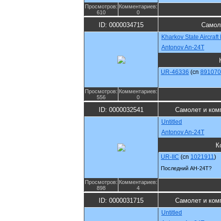
Просмотров:
Комментариев:
610
0
ID: 0000034715
Самол
Kharkov State Aircraf
Antonov An-24T
UR-46336
(cn
891070
Просмотров:
Комментариев:
556
0
ID: 0000032541
Самолет и ком
Untitled
Antonov An-24T
К
UR-IIC
(cn
1021911
)
Последний АН-24Т?
Просмотров:
Комментариев:
898
4
ID: 0000031715
Самолет и ком
Untitled