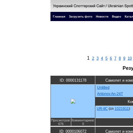
Главная
Загрузить фото
Новости
Видео
Катал
1
2
3
4
5
6
7
8
9
10
Рез
ID: 0000131178
Самолет и ком
Untitled
Antonov An-24T
Ко
UR-IIC
(cn
1021911
)
Просмотров:
Комментариев:
676
0
ID: 0000106072
Самолет и ком