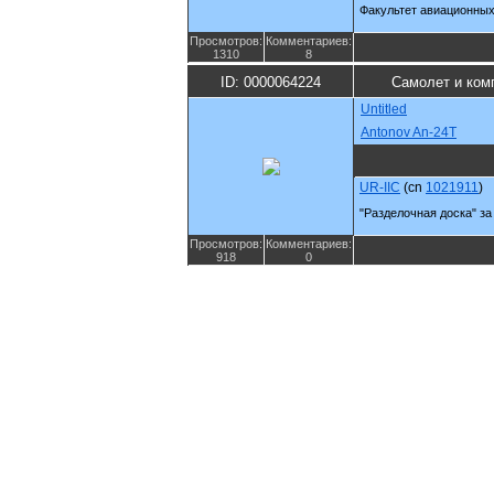
Факультет авиационных
Просмотров:
Комментариев:
1310
8
ID: 0000064224
Самолет и ком
Untitled
Antonov An-24T
UR-IIC
(cn
1021911
)
"Разделочная доска" з
Просмотров:
Комментариев:
918
0