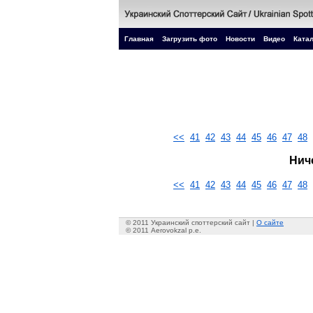
Главная
Загрузить фото
Новости
Видео
Катал
<<
41
42
43
44
45
46
47
48
Нич
<<
41
42
43
44
45
46
47
48
© 2011 Украинский споттерский сайт |
О сайте
© 2011 Aerovokzal p.e.