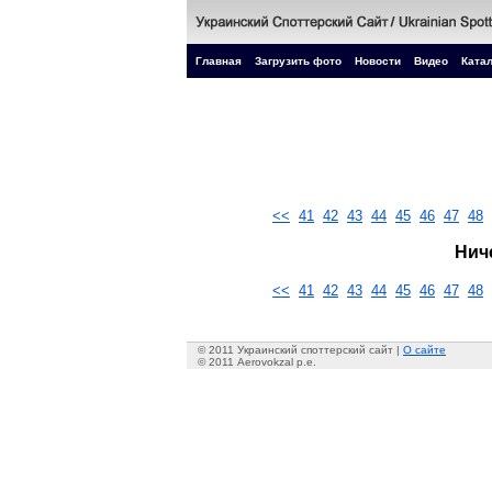
Главная
Загрузить фото
Новости
Видео
Катал
<<
41
42
43
44
45
46
47
48
Нич
<<
41
42
43
44
45
46
47
48
© 2011 Украинский споттерский сайт |
О сайте
© 2011 Aerovokzal p.e.