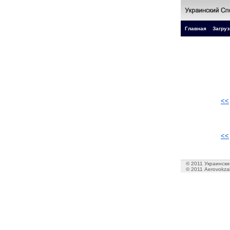
Главная
Загруз
<<
<<
© 2011 Украинский
© 2011 Aerovokzal