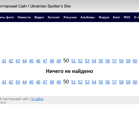
ить фото
Новости
Видео
Каталог
Рисунки
Альбомы
Форум
Блог
RSS
О 
50
41
42
43
44
45
46
47
48
49
51
52
53
54
55
56
57
58
59
60
Ничего не найдено
50
41
42
43
44
45
46
47
48
49
51
52
53
54
55
56
57
58
59
60
 споттерский сайт |
О сайте
 p.e.