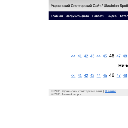
Главная
Загрузить фото
Новости
Видео
Катал
46
<<
41
42
43
44
45
47
48
Нич
46
<<
41
42
43
44
45
47
48
© 2011 Украинский споттерский сайт |
О сайте
© 2011 Aerovokzal p.e.