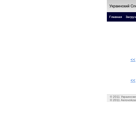
Главная
Загруз
<<
<<
© 2011 Украинский
© 2011 Aerovokzal