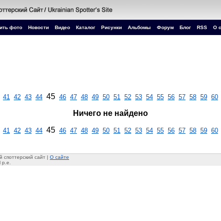
ить фото
Новости
Видео
Каталог
Рисунки
Альбомы
Форум
Блог
RSS
О 
45
41
42
43
44
46
47
48
49
50
51
52
53
54
55
56
57
58
59
60
Ничего не найдено
45
41
42
43
44
46
47
48
49
50
51
52
53
54
55
56
57
58
59
60
 споттерский сайт |
О сайте
 p.e.