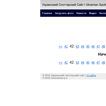
Главная
Загрузить фото
Новости
Видео
Катал
42
<<
41
43
44
45
46
47
48
Нич
42
<<
41
43
44
45
46
47
48
© 2011 Украинский споттерский сайт |
О сайте
© 2011 Aerovokzal p.e.