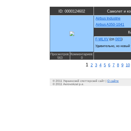
ID: 0000124602
Самолет и к
Airbus Industrie
Airbus A350-1041
К
F-WLXV
(cn
065
)
Удивительно, но новый 
Просмотров:
Комментариев:
563
0
1
2
3
4
5
6
7
8
9
10
© 2011 Украинский споттерский сайт |
О сайте
© 2011 Aerovokzal p.e.