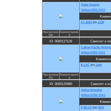
Qatar Airways
Airbus A350-1041
Коммен
A7-ANH
(cn
229
)
Просмотров:
Комментариев:
585
0
ID: 0000127129
Самолет и к
Cathay Pacific Airway
Airbus A350-1041
Коммента
B-LXC
(cn
188
)
Просмотров:
Комментариев:
431
0
ID: 0000125880
Самолет и к
Airbus Industrie
Airbus A350-1041
Коммен
F-WLXV
(cn
065
)