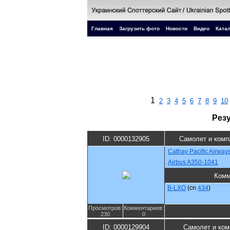
Главная
Загрузить фото
Новости
Видео
Катал
1
2
3
4
5
6
7
8
9
10
Рез
ID: 0000132905
Самолет и комп
Cathay Pacific Airway
Airbus A350-1041
Комм
B-LXO
(cn
434
)
Просмотров:
Комментариев:
230
0
ID: 0000129904
Самолет и ком