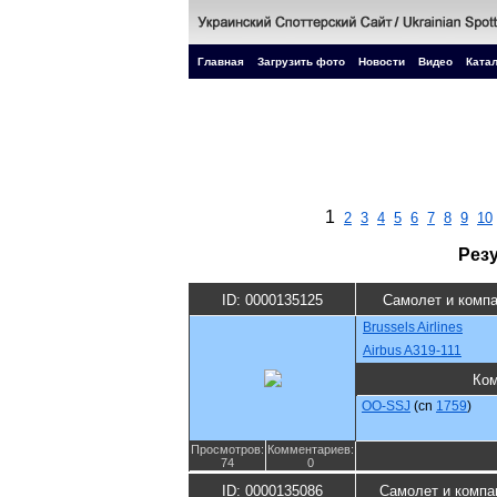
Главная
Загрузить фото
Новости
Видео
Катал
1
2
3
4
5
6
7
8
9
10
Рез
ID: 0000135125
Самолет и комп
Brussels Airlines
Airbus A319-111
Ко
OO-SSJ
(cn
1759
)
Просмотров:
Комментариев:
74
0
ID: 0000135086
Самолет и компа