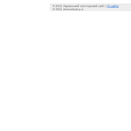
© 2011 Украинский споттерский сайт |
О сайте
© 2011 Aerovokzal p.e.