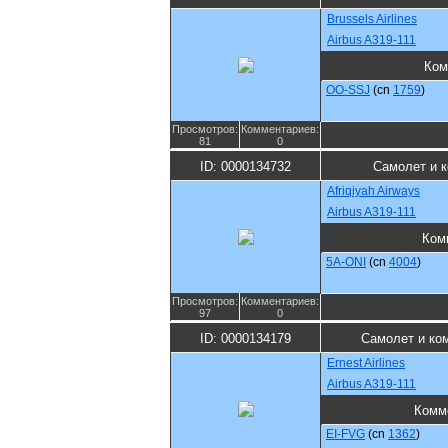
Brussels Airlines
Airbus A319-111
Ком
OO-SSJ
(cn
1759
)
Просмотров:
Комментариев:
81
0
ID: 0000134732
Самолет и 
Afriqiyah Airways
Airbus A319-111
Ком
5A-ONI
(cn
4004
)
Просмотров:
Комментариев:
97
0
ID: 0000134179
Самолет и ко
Ernest Airlines
Airbus A319-111
Комм
EI-FVG
(cn
1362
)