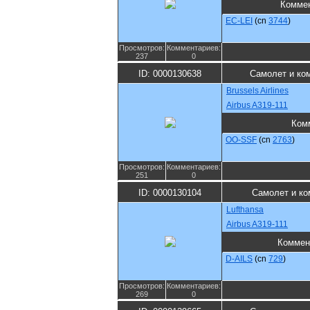
Комме
EC-LEI
(cn
3744
)
Просмотров:
Комментариев:
237
0
ID: 0000130638
Самолет и ко
Brussels Airlines
Airbus A319-111
Ком
OO-SSF
(cn
2763
)
Просмотров:
Комментариев:
251
0
ID: 0000130104
Самолет и ко
Lufthansa
Airbus A319-111
Коммен
D-AILS
(cn
729
)
Просмотров:
Комментариев:
269
0