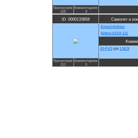
Просмотров:
Комментариев:
225
0
ID: 0000133858
Самолет и ко
Ernest Airlines
Airbus A319-111
Комме
EI-FVG
(cn
1362
)
Просмотров:
Комментариев:
312
0