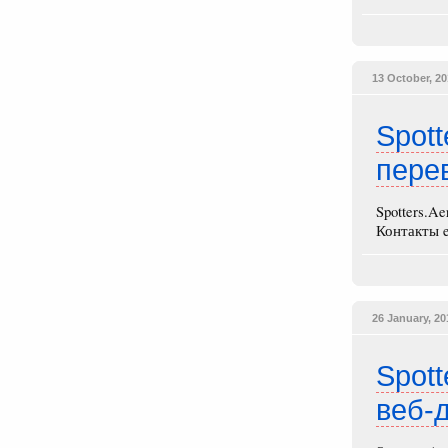
13 October, 2
Spott
перев
Spotters.A
Контакты e
26 January, 20
Spot
веб-