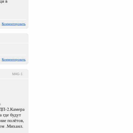
щи в
Комментировать
Комментировать
MAG-1
а
КДП-2.Камера
а где будут
ние полётов,
сем .Михаил.