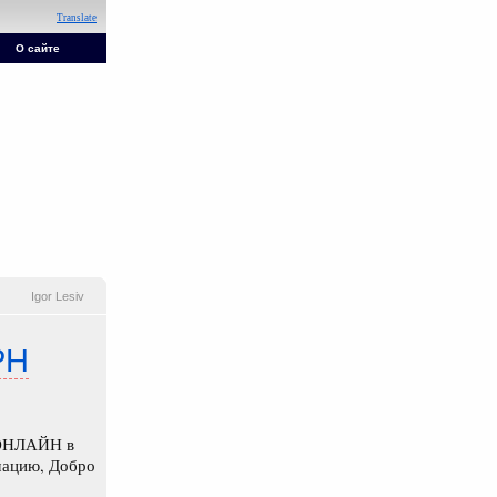
Translate
О сайте
Igor Lesiv
PH
 ОНЛАЙН в
мацию, Добро