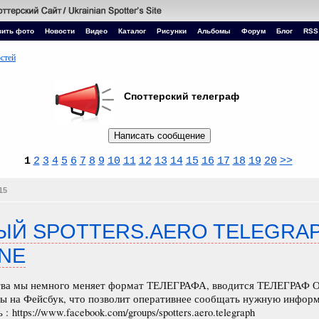
зить фото
Новости
Видео
Каталог
Рисунки
Альбомы
Форум
Блог
RSS
остей
Споттерский телеграф
1
2
3
4
5
6
7
8
9
10
11
12
13
14
15
16
17
18
19
20
>>
15
ЫЙ SPOTTERS.AERO TELEGRA
NE
тва мы немного меняет формат ТЕЛЕГРАФА, вводится ТЕЛЕГРАФ
пы на Фейсбук, что позволит оперативнее сообщать нужную инфор
: https://www.facebook.com/groups/spotters.aero.telegraph