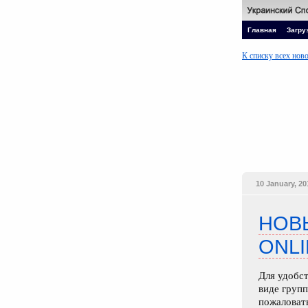
Главная
Загру
К списку всех нов
10 January, 20
НОВ
ONLI
Для удобс
виде груп
пожаловать 