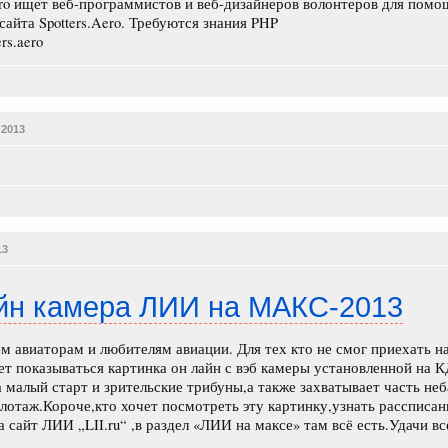
ero ищет веб-программистов и веб-дизайнеров волонтеров для помо
сайта Spotters.Aero. Требуются знания PHP
rs.aero
 2013
13
йн камера ЛИИ на МАКС-2013
м авиаторам и любителям авиации. Для тех кто не смог приехать н
т показываться картинка он лайн с вэб камеры установленной на 
 малый старт и зрительские трибуны,а также захватывает часть неб
лотаж.Короче,кто хочет посмотреть эту картинку,узнать рассписан
а сайт ЛИИ „LII.ru“ ,в раздел «ЛИИ на максе» там всё есть.Удачи в