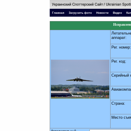
Главная
Загрузить фото
Новости
Видео
Ка
Исправлени
Летательн
аппарат:
Рег. номер:
Рег. код:
Серийный 
Авиакомпа
Страна:
Место съе