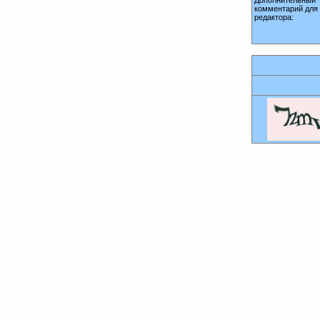
Дополнительный
комментарий для
редактора: