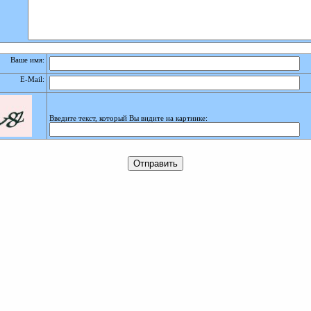
Ваше имя:
E-Mail
:
Введите текст, который Вы видите на картинке: