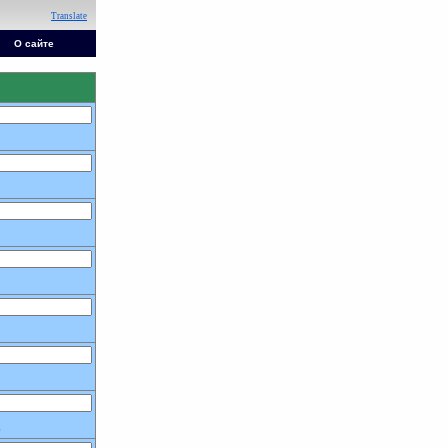
Translate
О сайте
)