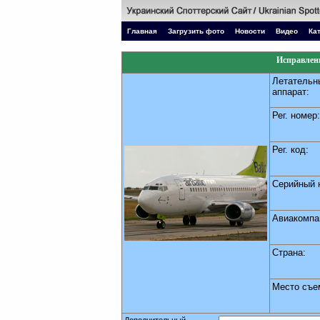
Главная
Загрузить фото
Новости
Видео
Ка
Исправлени
Летательн
аппарат:
Рег. номер:
Рег. код:
Серийный 
Авиакомпа
Страна:
Место съе