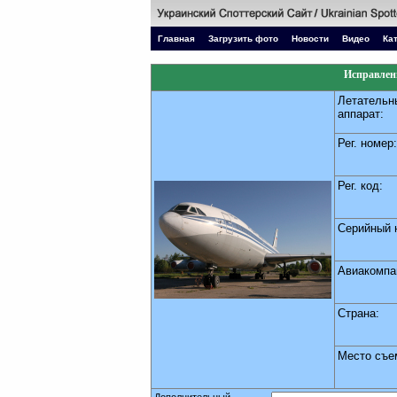
Главная
Загрузить фото
Новости
Видео
Ка
Исправлени
Летательн
аппарат:
Рег. номер:
Рег. код:
Серийный 
Авиакомпа
Страна:
Место съе