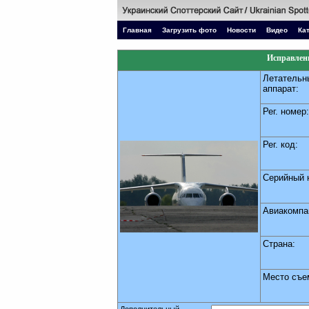
Главная
Загрузить фото
Новости
Видео
Ка
Исправлени
Летательн
аппарат:
Рег. номер:
Рег. код:
Серийный 
Авиакомпа
Страна:
Место съе