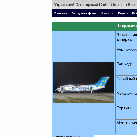
Главная
Загрузить фото
Новости
Видео
Ка
Исправлени
Летательн
аппарат:
Рег. номер:
Рег. код:
Серийный 
Авиакомпа
Страна:
Место съе