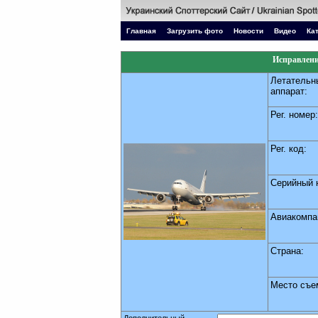
Главная
Загрузить фото
Новости
Видео
Ка
Исправлени
Летательн
аппарат:
Рег. номер:
Рег. код:
Серийный 
Авиакомпа
Страна:
Место съе