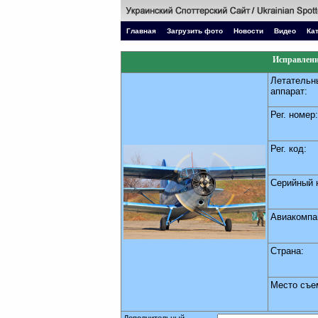
Главная
Загрузить фото
Новости
Видео
Ка
Исправлени
Летательн
аппарат:
Рег. номер:
Рег. код:
Серийный 
Авиакомпа
Страна:
Место съе