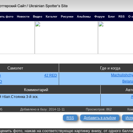
ить фото
Новости
Видео
Каталог
Рисунки
Альбомы
Форум
Блог
RSS
О 
Самолет
Где и когда
Machulishchy 
e
42 RED
Belaru
PD
Комментарий
Авт
 тбап.Стоянка 3-й эск.
A
95
Добавлено в базу: 2014-11-11
Просмотров: 862
Ком
RSS
Добавить в альбом
Исп
ценить фото, нажав на соответствующю картинку внизу, от одного балл