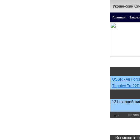
Главная
Загруз
USSR - Air Forc
Tupolev Tu-22
121 гвардейский
ID: 988
Вы можете о