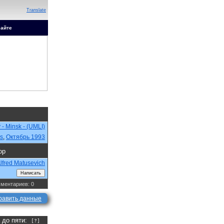
Translate
сайте
- Minsk - (UMLI)
s
,
Октябрь 1993
ор
lfred Matusevich
ментариев: 0
равить данные
а до пяти:
[?]