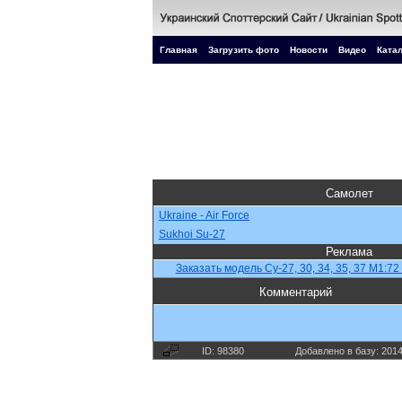
Главная
Загрузить фото
Новости
Видео
Катал
Самолет
Ukraine - Air Force
Sukhoi Su-27
Реклама
Заказать модель Су-27, 30, 34, 35, 37 М1:72
Комментарий
ID: 98380
Добавлено в базу: 201