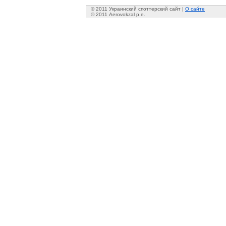
© 2011 Украинский споттерский сайт |
О сайте
© 2011 Aerovokzal p.e.