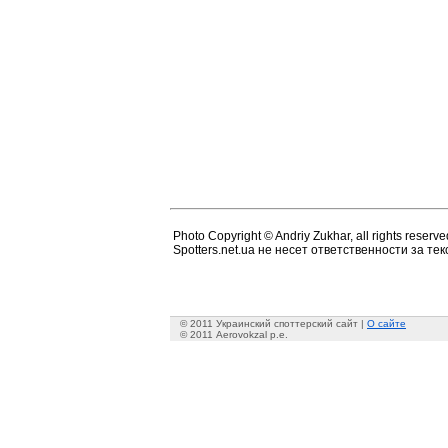
Photo Copyright © Andriy Zukhar, all rights reserve
Spotters.net.ua не несет ответственности за т
© 2011 Украинский споттерский сайт |
О сайте
© 2011 Aerovokzal p.e.